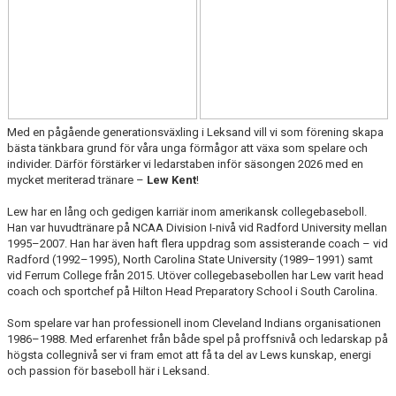
Med en pågående generationsväxling i Leksand vill vi som förening skapa
bästa tänkbara grund för våra unga förmågor att växa som spelare och
individer. Därför förstärker vi ledarstaben inför säsongen 2026 med en
mycket meriterad tränare –
Lew Kent
!
Lew har en lång och gedigen karriär inom amerikansk collegebaseboll.
Han var huvudtränare på NCAA Division I-nivå vid Radford University mellan
1995–2007. Han har även haft flera uppdrag som assisterande coach – vid
Radford (1992–1995), North Carolina State University (1989–1991) samt
vid Ferrum College från 2015. Utöver collegebasebollen har Lew varit head
coach och sportchef på Hilton Head Preparatory School i South Carolina.
Som spelare var han professionell inom Cleveland Indians organisationen
1986–1988. Med erfarenhet från både spel på proffsnivå och ledarskap på
högsta collegnivå ser vi fram emot att få ta del av Lews kunskap, energi
och passion för baseboll här i Leksand.