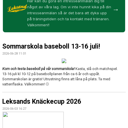
Här kan du göra en intresseanmälan dig till
STÖDMEDLEM/SPONSRING
→
något av våra lag. Om vi inte hunnit kika på din
intresseanmälan så är det bara att dyka upp
HITTA TILL VÅRA PLANER
på träningstiden och ta kontakt med tränaren.
Välkommen!!
KALENDER
BILDGALLERI
Sommarskola baseboll 13-16 juli!
DOKUMENT
2026-06-28 11:01
KLUBBKLÄDER
Kom och testa baseboll på vår sommarskola!
Kasta, slå och matchspel.
13-16 juli kl 10-12 på basebollplanen från ca 6 år och uppåt.
Sommarskolan är gratis! Utrustning finns att låna på plats. Ta med
vattenflaska. Välkommen! ⚾️
Leksands Knäckecup 2026
2026-06-03 16:27