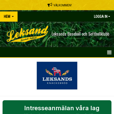
VÄLKOMMEN!
HEM
LOGGA IN
Leksands Baseboll och Softbollklubb
HEM
NYHETER
OM KLUBBEN
SPELSCHEMA
Intresseanmälan våra lag
KONTAKT