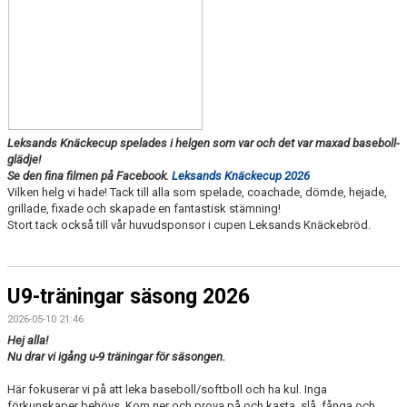
Leksands Knäckecup spelades i helgen som var och det var maxad baseboll-
glädje!
Se den fina filmen på Facebook.
Leksands Knäckecup 2026
Vilken helg vi hade! Tack till alla som spelade, coachade, dömde, hejade,
grillade, fixade och skapade en fantastisk stämning!
Stort tack också till vår huvudsponsor i cupen Leksands Knäckebröd.
U9-träningar säsong 2026
2026-05-10 21:46
Hej alla!
Nu drar vi igång u-9 träningar för säsongen.
Här fokuserar vi på att leka baseboll/softboll och ha kul. Inga
förkunskaper behövs. Kom ner och prova på och kasta, slå, fånga och