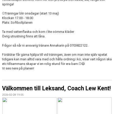
springa!
⚾️Träningar blir onsdagar (start 13 maj)
Klockan 17.00 - 18.00
Plats: Softbollplanen
Ta med vattenflaska och kom i lite oömma kläder
Övrig utrustning finns att låna.
Frågor så når ni ansvarig tränare Annakarin på 0703822122.
Föräldrar får gärna hjälpa till vid träningen, även om man inte själv spelat
tidigare kan man alltid vara med och hålla ordning i kö, visar vart någon ska
etc tillsammans skapar vi en rolig stund för era barn.⚾️😃
Vi ses nere på planen!
Välkommen till Leksand, Coach Lew Kent!
2026-02-28 19:05