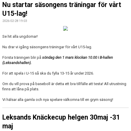
Nu startar säsongens träningar för vårt
U15-lag!
2026-02-28 19:03
Se hit alla ungdomar!
Nu drar vi igång säsongens träningar för vårt U15-lag.
Första träningen blir på
söndag den 1 mars klockan 10.00 i B-hallen
(Leksandshallen).
För att spela i U-15 så ska du fylla 13-15 år under 2026.
Om du vill prova på baseboll är detta ett bra tillfälle att testa! All utrustning
finns att låna på plats.
Vi hälsar alla gamla och nya spelare välkomna till en grym säsong!
Leksands Knäckecup helgen 30maj -31
maj