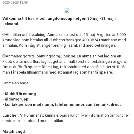
2026-02-28 18:59
Välkomna till barn- och ungdomscup helgen 30maj -31 maj i
Leksand.
⚾️Anmälan och betalning: Anmäl er senast den 15 maj. Avgiften är 1 000
kronor/lag som betalas till klubbens bankgiro 490-0874 i samband med
anmälan. Kom ihåg att ange förening i samband med betalningen.
⚾️Anmälan: görs till barnungdom@lbsk.se. En anmälan per lag om en
klubb deltar med flera lag. Laget är anmält först när betalningen är gjord.
Om ni är för få spelare för ett lag, ta kontakt med oss så hjälper vi till så
man får spela tillsammans med ett annat lag som har få spelare.
I anmälan ange:
•
Klubb/föreninng
• åldersgrupp
• kontaktperson med namn, telefonnummer samt email-adress
Luncher
: Vi kommer att kunna erbjuda lunch. Mer information om luncher
meddelas i samband med anmälan.
Matchlängd
: