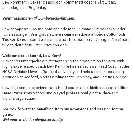
Lew kommer till Leksand i april och kommer att coacha vårt Elitlag,
Juniorlag samt Regionlag.
Varmt välkommen till Lumberjacks-familjen!
Lew är pappa till
Colton
som spelade med Leksand Lumberjacks under
förra säsongen. Vi är glada att även kunna meddela att både Colton och
Tucker Czech
som även han spelade hos oss förra säsongen återvänder
till oss detta år. Kul att ni trivs hos oss!
Welcome to Leksand, Lew Kent!
Leksand Lumberjacks are strengthening the organization for 2026 with
highly experienced coach Lew Kent. He has served as a Head Coach at the
NCAA Division I level at Radford University and held assistant coaching
positions at Radford, North Carolina State University, and Ferrum College.
Lew also brings experience as a head coach and athletic director at Hilton
Head Preparatory School and played professionally in the Cleveland
Indians organization.
We look forward to benefiting from his experience and passion for the
game.
Welcome to the Lumberjacks family!