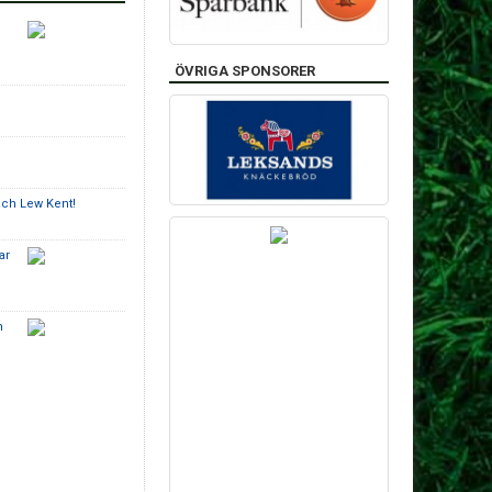
ÖVRIGA SPONSORER
ach Lew Kent!
ar
n