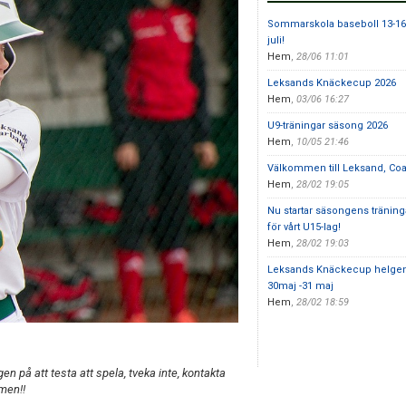
Sommarskola baseboll 13-16
juli!
Hem
,
28/06 11:01
Leksands Knäckecup 2026
Hem
,
03/06 16:27
U9-träningar säsong 2026
Hem
,
10/05 21:46
Välkommen till Leksand, Co
Hem
,
28/02 19:05
Nu startar säsongens träning
för vårt U15-lag!
Hem
,
28/02 19:03
Leksands Knäckecup helge
30maj -31 maj
Hem
,
28/02 18:59
ugen på att testa att spela, tveka inte, kontakta
men!!