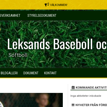
VÄLKOMMEN!
MSVERKSAMHET
STYRELSEDOKUMENT
Leksands Baseboll oc
Softboll
BILDGALLERI
DOKUMENT
KONTAKT
KOMMANDE AKTIVIT
Inga aktiviteter inbokade
NYHETER FRÅN FÖR