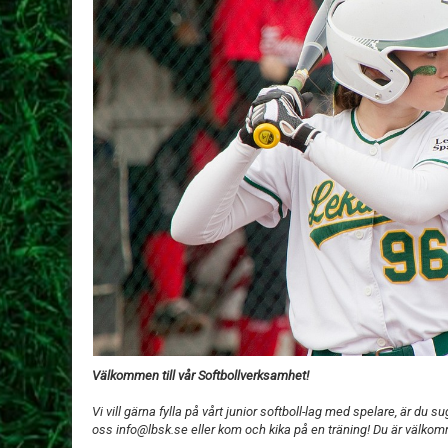
Välkommen till vår Softbollverksamhet!
Vi vill gärna fylla på vårt junior softboll-lag med spelare, är du s
oss info@lbsk.se eller kom och kika på en träning! Du är välkom