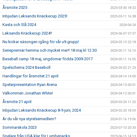
Årsmöte 2025
2025-03-30 18:32
Inbjudan Leksands Knäckecup 2025!
2025-03-11 16:38
Kasta och Slå 2024
2024-06-24
Leksands Knäckecup 2024!!
2024-06-07 07:57
Nu kickar säsongen igång för vår u9-grupp!
2024-05-13 22:18
Seriepremiär hemma och mycket mer!! 18 maj kl 12.30
2024-05-11 16:10
Baseball camp 18 maj, ungdomar födda 2009-2017
2024-05-11 16:05
Spelschema 2024 Baseboll
2024-05-02 21:23
Handlingar för årsmötet 21 april
2024-04-14 14:00
Spelarpresentation Ryan Arena
2024-04-13 00:01
Välkommen Jonathan White!
2024-04-12 00:01
Årsmöte 21 april
2024-03-24 11:25
Inbjudan Leksands Knäckecup 8-9 juni, 2024
2024-02-20 18:59
Är du vår nya styrelsemedlem?
2024-01-16 19:06
Sommarskola 2023
2023-07-10 20:33
Spelare från USA klar för Lumberjacks
2023-06-15 14:13