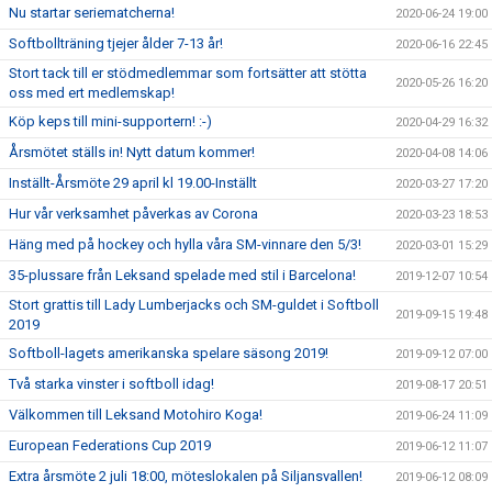
Nu startar seriematcherna!
2020-06-24 19:00
Softbollträning tjejer ålder 7-13 år!
2020-06-16 22:45
Stort tack till er stödmedlemmar som fortsätter att stötta
2020-05-26 16:20
oss med ert medlemskap!
Köp keps till mini-supportern! :-)
2020-04-29 16:32
Årsmötet ställs in! Nytt datum kommer!
2020-04-08 14:06
Inställt-Årsmöte 29 april kl 19.00-Inställt
2020-03-27 17:20
Hur vår verksamhet påverkas av Corona
2020-03-23 18:53
Häng med på hockey och hylla våra SM-vinnare den 5/3!
2020-03-01 15:29
35-plussare från Leksand spelade med stil i Barcelona!
2019-12-07 10:54
Stort grattis till Lady Lumberjacks och SM-guldet i Softboll
2019-09-15 19:48
2019
Softboll-lagets amerikanska spelare säsong 2019!
2019-09-12 07:00
Två starka vinster i softboll idag!
2019-08-17 20:51
Välkommen till Leksand Motohiro Koga!
2019-06-24 11:09
European Federations Cup 2019
2019-06-12 11:07
Extra årsmöte 2 juli 18:00, möteslokalen på Siljansvallen!
2019-06-12 08:09