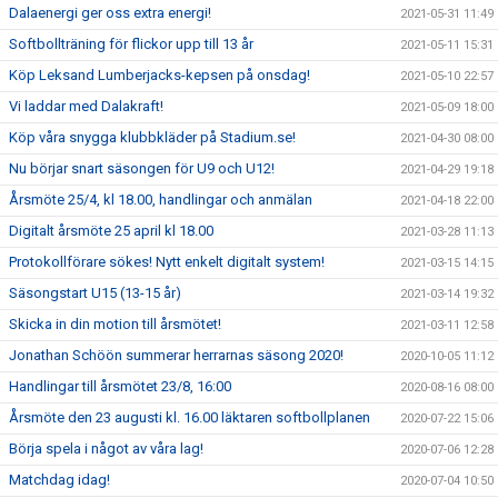
Dalaenergi ger oss extra energi!
2021-05-31 11:49
Softbollträning för flickor upp till 13 år
2021-05-11 15:31
Köp Leksand Lumberjacks-kepsen på onsdag!
2021-05-10 22:57
Vi laddar med Dalakraft!
2021-05-09 18:00
Köp våra snygga klubbkläder på Stadium.se!
2021-04-30 08:00
Nu börjar snart säsongen för U9 och U12!
2021-04-29 19:18
Årsmöte 25/4, kl 18.00, handlingar och anmälan
2021-04-18 22:00
Digitalt årsmöte 25 april kl 18.00
2021-03-28 11:13
Protokollförare sökes! Nytt enkelt digitalt system!
2021-03-15 14:15
Säsongstart U15 (13-15 år)
2021-03-14 19:32
Skicka in din motion till årsmötet!
2021-03-11 12:58
Jonathan Schöön summerar herrarnas säsong 2020!
2020-10-05 11:12
Handlingar till årsmötet 23/8, 16:00
2020-08-16 08:00
Årsmöte den 23 augusti kl. 16.00 läktaren softbollplanen
2020-07-22 15:06
Börja spela i något av våra lag!
2020-07-06 12:28
Matchdag idag!
2020-07-04 10:50