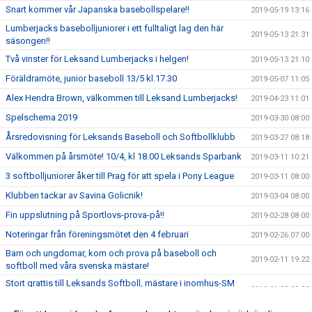
Snart kommer vår Japanska basebollspelare!!
2019-05-19 13:16
Lumberjacks basebolljuniorer i ett fulltaligt lag den här
2019-05-13 21:31
säsongen!!
Två vinster för Leksand Lumberjacks i helgen!
2019-05-13 21:10
Föräldramöte, junior baseboll 13/5 kl.17.30
2019-05-07 11:05
Alex Hendra Brown, välkommen till Leksand Lumberjacks!
2019-04-23 11:01
Spelschema 2019
2019-03-30 08:00
Årsredovisning för Leksands Baseboll och Softbollklubb
2019-03-27 08:18
Välkommen på årsmöte! 10/4, kl 18.00 Leksands Sparbank
2019-03-11 10:21
3 softbolljuniorer åker till Prag för att spela i Pony League
2019-03-11 08:00
Klubben tackar av Savina Golicnik!
2019-03-04 08:00
Fin uppslutning på Sportlovs-prova-på!!
2019-02-28 08:00
Noteringar från föreningsmötet den 4 februari
2019-02-26 07:00
Barn och ungdomar, kom och prova på baseboll och
2019-02-11 19:22
softboll med våra svenska mästare!
Stort grattis till Leksands Softboll, mästare i inomhus-SM
2019-01-28 22:03
2019!!