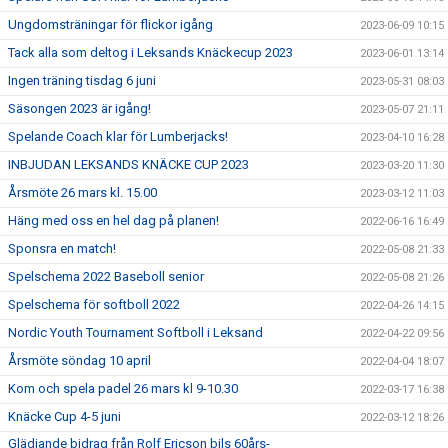
Ungdomsträningar för flickor igång
2023-06-09 10:15
Tack alla som deltog i Leksands Knäckecup 2023
2023-06-01 13:14
Ingen träning tisdag 6 juni
2023-05-31 08:03
Säsongen 2023 är igång!
2023-05-07 21:11
Spelande Coach klar för Lumberjacks!
2023-04-10 16:28
INBJUDAN LEKSANDS KNÄCKE CUP 2023
2023-03-20 11:30
Årsmöte 26 mars kl. 15.00
2023-03-12 11:03
Häng med oss en hel dag på planen!
2022-06-16 16:49
Sponsra en match!
2022-05-08 21:33
Spelschema 2022 Baseboll senior
2022-05-08 21:26
Spelschema för softboll 2022
2022-04-26 14:15
Nordic Youth Tournament Softboll i Leksand
2022-04-22 09:56
Årsmöte söndag 10 april
2022-04-04 18:07
Kom och spela padel 26 mars kl 9-10.30
2022-03-17 16:38
Knäcke Cup 4-5 juni
2022-03-12 18:26
Glädjande bidrag från Rolf Ericson bils 60års-