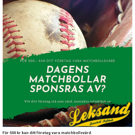
STÖDMEDLEM/SPONSRING
HITTA TILL VÅRA PLANER
KALENDER
BILDGALLERI
DOKUMENT
KLUBBKLÄDER
För 500 kr kan ditt företag vara matchbollsvärd.