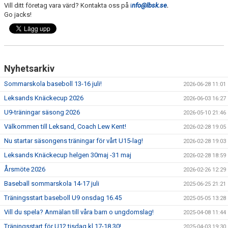
Vill ditt företag vara värd? Kontakta oss på
i
nfo@lbsk.se
.
Go jacks!
Nyhetsarkiv
Sommarskola baseboll 13-16 juli!
2026-06-28 11:01
Leksands Knäckecup 2026
2026-06-03 16:27
U9-träningar säsong 2026
2026-05-10 21:46
Välkommen till Leksand, Coach Lew Kent!
2026-02-28 19:05
Nu startar säsongens träningar för vårt U15-lag!
2026-02-28 19:03
Leksands Knäckecup helgen 30maj -31 maj
2026-02-28 18:59
Årsmöte 2026
2026-02-26 12:29
Baseball sommarskola 14-17 juli
2025-06-25 21:21
Träningsstart baseboll U9 onsdag 16.45
2025-05-05 13:28
Vill du spela? Anmälan till våra barn o ungdomslag!
2025-04-08 11:44
Träningsstart för U12 tisdag kl.17-18.30!
2025-04-03 19:30