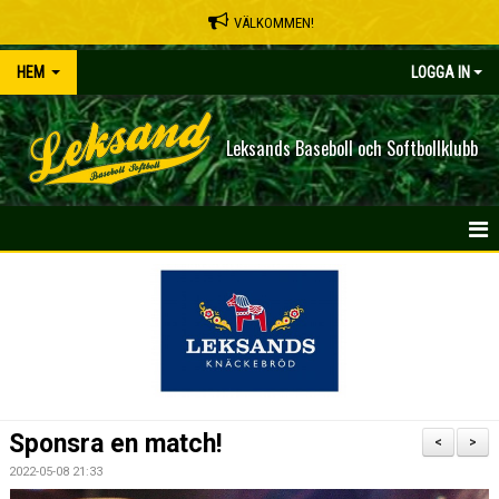
VÄLKOMMEN!
HEM
LOGGA IN
Leksands Baseboll och Softbollklubb
HEM
NYHETER
OM KLUBBEN
SPELSCHEMA
Sponsra en match!
<
>
KONTAKT
2022-05-08 21:33