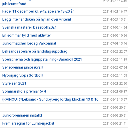
2021-12-16 14:43
jubileumsfond
Padel 11 december kl. 9-12 spelare 13-20 år
2021-11-21 16:47
Lägg inte handsken på hyllan över vintern!
2021-10-27 13:51
Svenska mästare i baseboll 2021
2021-09-02 14:54
En sommar fylld med aktiviter
2021-08-05 10:36
Juniormatcher lördag Välkomna!
2021-07-01 13:46
Leksandsspelare på landslagsuppdrag
2021-06-28 22:07
Spelschema och laguppställning- Baseboll 2021
2021-06-23 11:19
Seriepremiär junior ikväll!
2021-06-23 07:54
Nybörjargrupp i Softboll!
2021-06-22 11:05
Styrelsen 2021
2021-06-21 22:30
Sommarskola premiär 5/7!
2021-06-21 08:17
(RAINOUT)*Leksand - Sundbyberg lördag klockan 13 & 16
2021-06-18 13:57
2021-06-08 20:51
Juniorpremiären inställd
2021-06-08 20:31
Premiärsegrar för Lumberjacks!
2021-06-06 21:41