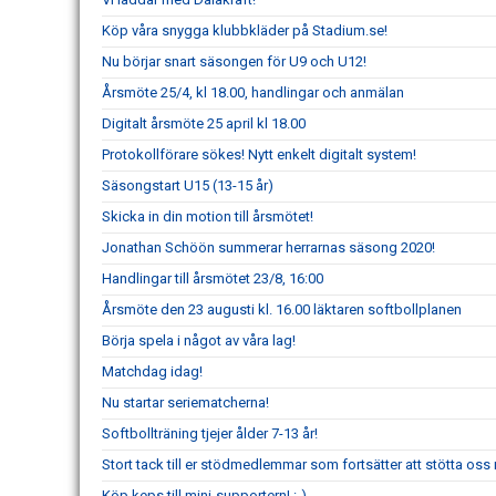
Köp våra snygga klubbkläder på Stadium.se!
Nu börjar snart säsongen för U9 och U12!
Årsmöte 25/4, kl 18.00, handlingar och anmälan
Digitalt årsmöte 25 april kl 18.00
Protokollförare sökes! Nytt enkelt digitalt system!
Säsongstart U15 (13-15 år)
Skicka in din motion till årsmötet!
Jonathan Schöön summerar herrarnas säsong 2020!
Handlingar till årsmötet 23/8, 16:00
Årsmöte den 23 augusti kl. 16.00 läktaren softbollplanen
Börja spela i något av våra lag!
Matchdag idag!
Nu startar seriematcherna!
Softbollträning tjejer ålder 7-13 år!
Stort tack till er stödmedlemmar som fortsätter att stötta o
Köp keps till mini-supportern! :-)