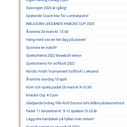
Säsongen 2023 är igång!
Spelande Coach klar för Lumberjacks!
INBJUDAN LEKSANDS KNÄCKE CUP 2023
Årsmöte 26 mars kl. 15.00
Häng med oss en hel dag på planen!
Sponsra en match!
Spelschema 2022 Baseboll senior
Spelschema för softboll 2022
Nordic Youth Tournament Softboll i Leksand
Årsmöte söndag 10 april
Kom och spela padel 26 mars kl 9-10.30
Knäcke Cup 4-5 juni
Glädjande bidrag från Rolf Ericson bils 60års-jubileumsfond
Padel 11 december kl. 9-12 spelare 13-20 år
Lägg inte handsken på hyllan över vintern!
Svenska mästare i baseboll 2021