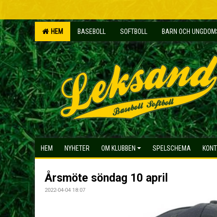
HEM
BASEBOLL
SOFTBOLL
BARN OCH UNGDO
HEM
NYHETER
OM KLUBBEN
SPELSCHEMA
KONT
Årsmöte söndag 10 april
2022-04-04 18:07