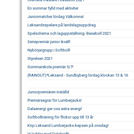
En sommar fylld med aktiviter
Juniormatcher lördag Välkomna!
Leksandsspelare på landslagsuppdrag
Spelschema och laguppställning- Baseboll 2021
Seriepremiär junior ikväll!
Nybörjargrupp i Softboll!
Styrelsen 2021
Sommarskola premiär 5/7!
(RAINOUT)*Leksand - Sundbyberg lördag klockan 13 & 16
Juniorpremiären inställd
Premiärsegrar för Lumberjacks!
Dalaenergi ger oss extra energi!
Softbollträning för flickor upp till 13 år
Köp Leksand Lumberjacks-kepsen på onsdag!
Vi laddar med Dalakraft!