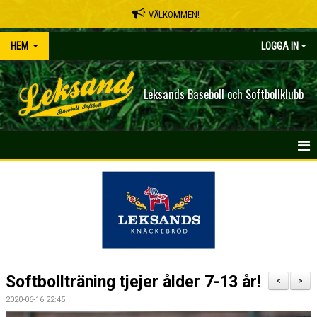
VÄLKOMMEN!
HEM
LOGGA IN
Leksands Baseboll och Softbollklubb
HEM
NYHETER
OM KLUBBEN
SPELSCHEMA
Softbollträning tjejer ålder 7-13 år!
<
>
KONTAKT
2020-06-16 22:45