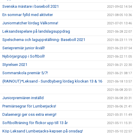
Svenska mästare i baseboll 2021
2021-09-02 14:54
En sommar fylld med aktiviter
2021-08-05 10:36
Juniormatcher lördag Välkomna!
2021-07-01 13:46
Leksandsspelare på landslagsuppdrag
2021-06-28 22:07
Spelschema och laguppställning- Baseboll 2021
2021-06-23 11:19
Seriepremiär junior ikväll!
2021-06-23 07:54
Nybörjargrupp i Softboll!
2021-06-22 11:05
Styrelsen 2021
2021-06-21 22:30
Sommarskola premiär 5/7!
2021-06-21 08:17
(RAINOUT)*Leksand - Sundbyberg lördag klockan 13 & 16
2021-06-18 13:57
2021-06-08 20:51
Juniorpremiären inställd
2021-06-08 20:31
Premiärsegrar för Lumberjacks!
2021-06-06 21:41
Dalaenergi ger oss extra energi!
2021-05-31 11:49
Softbollträning för flickor upp till 13 år
2021-05-11 15:31
Köp Leksand Lumberjacks-kepsen på onsdag!
2021-05-10 22:57