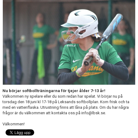
STÖDMEDLEM/SPONSRING
HITTA TILL VÅRA PLANER
KALENDER
BILDGALLERI
DOKUMENT
KLUBBKLÄDER
Nu börjar softbollträningarna för tjejer ålder 7-13 år!
Välkommen ny spelare eller du som redan har spelat. Vi börjar nu på
torsdag den 18 juni kl 17-18 på Leksands softbollplan. Kom frisk och ta
med en vattenflaska. Utrustning finns att låna på plats. Om du har några
frågor är du välkommen att kontakta oss på info@lbsk.se.
Välkommen!