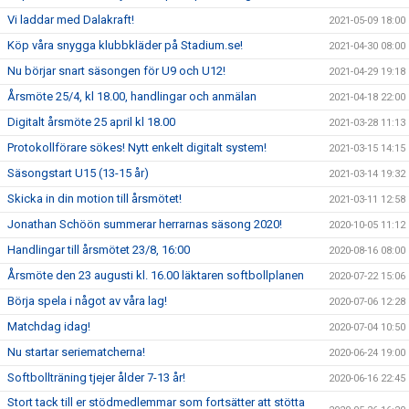
Vi laddar med Dalakraft!
2021-05-09 18:00
Köp våra snygga klubbkläder på Stadium.se!
2021-04-30 08:00
Nu börjar snart säsongen för U9 och U12!
2021-04-29 19:18
Årsmöte 25/4, kl 18.00, handlingar och anmälan
2021-04-18 22:00
Digitalt årsmöte 25 april kl 18.00
2021-03-28 11:13
Protokollförare sökes! Nytt enkelt digitalt system!
2021-03-15 14:15
Säsongstart U15 (13-15 år)
2021-03-14 19:32
Skicka in din motion till årsmötet!
2021-03-11 12:58
Jonathan Schöön summerar herrarnas säsong 2020!
2020-10-05 11:12
Handlingar till årsmötet 23/8, 16:00
2020-08-16 08:00
Årsmöte den 23 augusti kl. 16.00 läktaren softbollplanen
2020-07-22 15:06
Börja spela i något av våra lag!
2020-07-06 12:28
Matchdag idag!
2020-07-04 10:50
Nu startar seriematcherna!
2020-06-24 19:00
Softbollträning tjejer ålder 7-13 år!
2020-06-16 22:45
Stort tack till er stödmedlemmar som fortsätter att stötta