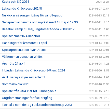
Kasta och Slå 2024
2024-06-24
Leksands Knäckecup 2024!!
2024-06-07 07:57
Nu kickar säsongen igång för vår u9-grupp!
2024-05-13 22:18
Seriepremiär hemma och mycket mer!! 18 maj kl 12.30
2024-05-11 16:10
Baseball camp 18 maj, ungdomar födda 2009-2017
2024-05-11 16:05
Spelschema 2024 Baseboll
2024-05-02 21:23
Handlingar för årsmötet 21 april
2024-04-14 14:00
Spelarpresentation Ryan Arena
2024-04-13 00:01
Välkommen Jonathan White!
2024-04-12 00:01
Årsmöte 21 april
2024-03-24 11:25
Inbjudan Leksands Knäckecup 8-9 juni, 2024
2024-02-20 18:59
Är du vår nya styrelsemedlem?
2024-01-16 19:06
Sommarskola 2023
2023-07-10 20:33
Spelare från USA klar för Lumberjacks
2023-06-15 14:13
Ungdomsträningar för flickor igång
2023-06-09 10:15
Tack alla som deltog i Leksands Knäckecup 2023
2023-06-01 13:14