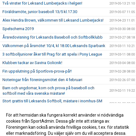
Två vinster för Leksand Lumberjacks i helgen!
2019-05-13 21:10
Föräldramöte, junior baseboll 13/5 kl.17.30
2019-05-07 11:05
Alex Hendra Brown, välkommen till Leksand Lumberjacks!
2019-04-23 11:01
Spelschema 2019
2019-03-30 08:00
Årsredovisning för Leksands Baseboll och Softbollklubb
2019-03-27 08:18
Välkommen på årsmöte! 10/4, kl 18.00 Leksands Sparbank
2019-03-11 10:21
3 softbolljuniorer åker till Prag för att spela i Pony League
2019-03-11 08:00
Klubben tackar av Savina Golicnik!
2019-03-04 08:00
Fin uppslutning på Sportlovs-prova-på!!
2019-02-28 08:00
Noteringar från föreningsmötet den 4 februari
2019-02-26 07:00
Barn och ungdomar, kom och prova på baseboll och
2019-02-11 19:22
softboll med våra svenska mästare!
Stort grattis till Leksands Softboll, mästare i inomhus-SM
2019-01-28 22:03
2019!!
Välkommen på föreningsmöte 4 februari kl.18.00
För att hemsidan ska fungera korrekt använder vi nödvändiga
2019-01-17 15:48
cookies från SportAdmin. Dessa går inte att stänga av.
Aktuella träningstider Baseboll Junior och Senior!
2019-01-15 10:52
Föreningen kan också använda frivilliga cookies, t.ex. för statistik
eller marknadsföring. Du väljer själv om du vill acceptera dessa.