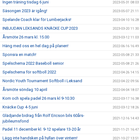
Ingen träning tisdag 6 juni
2023-05-31 08:03
Säsongen 2023 är igång!
2023-05-07 21:11
Spelande Coach klar för Lumberjacks!
2023-04-10 16:28
INBJUDAN LEKSANDS KNÄCKE CUP 2023
2023-03-20 11:30
Årsmöte 26 mars kl. 15.00
2023-03-12 11:03
Häng med oss en hel dag på planen!
2022-06-16 16:49
Sponsra en match!
2022-05-08 21:33
Spelschema 2022 Baseboll senior
2022-05-08 21:26
Spelschema för softboll 2022
2022-04-26 14:15
Nordic Youth Tournament Softboll i Leksand
2022-04-22 09:56
Årsmöte söndag 10 april
2022-04-04 18:07
Kom och spela padel 26 mars kl 9-10.30
2022-03-17 16:38
Knäcke Cup 4-5 juni
2022-03-12 18:26
Glädjande bidrag från Rolf Ericson bils 60års-
2021-12-16 14:43
jubileumsfond
Padel 11 december kl. 9-12 spelare 13-20 år
2021-11-21 16:47
Lägg inte handsken på hyllan över vintern!
2021-10-27 13:51