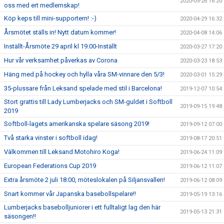
2020-05-26 16:20
oss med ert medlemskap!
Köp keps till mini-supportern! :-)
2020-04-29 16:32
Årsmötet ställs in! Nytt datum kommer!
2020-04-08 14:06
Inställt-Årsmöte 29 april kl 19.00-Inställt
2020-03-27 17:20
Hur vår verksamhet påverkas av Corona
2020-03-23 18:53
Häng med på hockey och hylla våra SM-vinnare den 5/3!
2020-03-01 15:29
35-plussare från Leksand spelade med stil i Barcelona!
2019-12-07 10:54
Stort grattis till Lady Lumberjacks och SM-guldet i Softboll
2019-09-15 19:48
2019
Softboll-lagets amerikanska spelare säsong 2019!
2019-09-12 07:00
Två starka vinster i softboll idag!
2019-08-17 20:51
Välkommen till Leksand Motohiro Koga!
2019-06-24 11:09
European Federations Cup 2019
2019-06-12 11:07
Extra årsmöte 2 juli 18:00, möteslokalen på Siljansvallen!
2019-06-12 08:09
Snart kommer vår Japanska basebollspelare!!
2019-05-19 13:16
Lumberjacks basebolljuniorer i ett fulltaligt lag den här
2019-05-13 21:31
säsongen!!