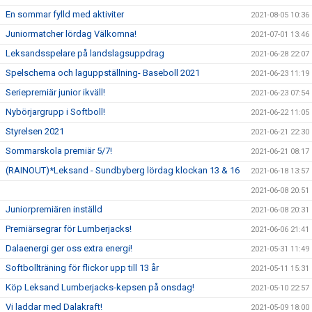
En sommar fylld med aktiviter
2021-08-05 10:36
Juniormatcher lördag Välkomna!
2021-07-01 13:46
Leksandsspelare på landslagsuppdrag
2021-06-28 22:07
Spelschema och laguppställning- Baseboll 2021
2021-06-23 11:19
Seriepremiär junior ikväll!
2021-06-23 07:54
Nybörjargrupp i Softboll!
2021-06-22 11:05
Styrelsen 2021
2021-06-21 22:30
Sommarskola premiär 5/7!
2021-06-21 08:17
(RAINOUT)*Leksand - Sundbyberg lördag klockan 13 & 16
2021-06-18 13:57
2021-06-08 20:51
Juniorpremiären inställd
2021-06-08 20:31
Premiärsegrar för Lumberjacks!
2021-06-06 21:41
Dalaenergi ger oss extra energi!
2021-05-31 11:49
Softbollträning för flickor upp till 13 år
2021-05-11 15:31
Köp Leksand Lumberjacks-kepsen på onsdag!
2021-05-10 22:57
Vi laddar med Dalakraft!
2021-05-09 18:00