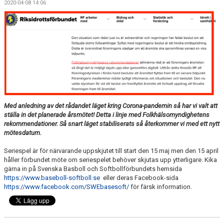
2020-04-08 14:06
STÖDMEDLEM/SPONSRING
HITTA TILL VÅRA PLANER
KALENDER
BILDGALLERI
DOKUMENT
Med anledning av det rådandet läget kring Corona-pandemin så har vi valt att
KLUBBKLÄDER
ställa in det planerade årsmötet! Detta i linje med Folkhälsomyndighetens
rekommendationer. Så snart läget stabiliserats så återkommer vi med ett nytt
mötesdatum.
Seriespel är för närvarande uppskjutet till start den 15 maj men den 15 april
håller förbundet möte om seriespelet behöver skjutas upp ytterligare. Kika
gärna in på Svenska Basboll och Softbollförbundets hemsida
https://www.baseboll-softboll.se
eller deras Facebook-sida
https://www.facebook.com/SWEbasesoft/
för färsk information.