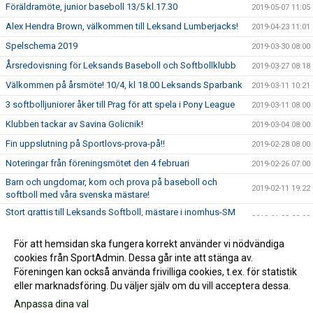
Föräldramöte, junior baseboll 13/5 kl.17.30
2019-05-07 11:05
Alex Hendra Brown, välkommen till Leksand Lumberjacks!
2019-04-23 11:01
Spelschema 2019
2019-03-30 08:00
Årsredovisning för Leksands Baseboll och Softbollklubb
2019-03-27 08:18
Välkommen på årsmöte! 10/4, kl 18.00 Leksands Sparbank
2019-03-11 10:21
3 softbolljuniorer åker till Prag för att spela i Pony League
2019-03-11 08:00
Klubben tackar av Savina Golicnik!
2019-03-04 08:00
Fin uppslutning på Sportlovs-prova-på!!
2019-02-28 08:00
Noteringar från föreningsmötet den 4 februari
2019-02-26 07:00
Barn och ungdomar, kom och prova på baseboll och
2019-02-11 19:22
softboll med våra svenska mästare!
Stort grattis till Leksands Softboll, mästare i inomhus-SM
2019-01-28 22:03
2019!!
Välkommen på föreningsmöte 4 februari kl.18.00
För att hemsidan ska fungera korrekt använder vi nödvändiga
2019-01-17 15:48
cookies från SportAdmin. Dessa går inte att stänga av.
Aktuella träningstider Baseboll Junior och Senior!
2019-01-15 10:52
Föreningen kan också använda frivilliga cookies, t.ex. för statistik
eller marknadsföring. Du väljer själv om du vill acceptera dessa.
Anpassa dina val