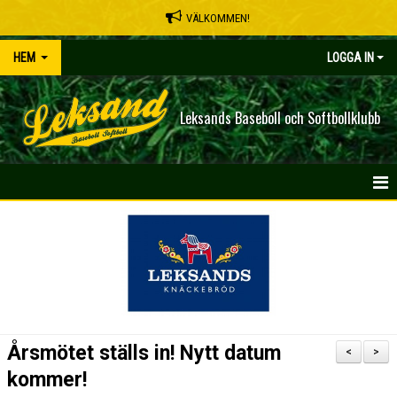
VÄLKOMMEN!
HEM
LOGGA IN
Leksands Baseboll och Softbollklubb
HEM
NYHETER
OM KLUBBEN
SPELSCHEMA
Årsmötet ställs in! Nytt datum
<
>
KONTAKT
kommer!