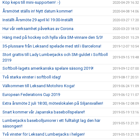
Köp keps till mini-supportern! :-)
2020-04-29 16:32
Årsmötet ställs in! Nytt datum kommer!
2020-04-08 14:06
Inställt-Årsmöte 29 april kl 19.00-Inställt
2020-03-27 17:20
Hur vår verksamhet påverkas av Corona
2020-03-23 18:53
Häng med på hockey och hylla våra SM-vinnare den 5/3!
2020-03-01 15:29
35-plussare från Leksand spelade med stil i Barcelona!
2019-12-07 10:54
Stort grattis till Lady Lumberjacks och SM-guldet i Softboll
2019-09-15 19:48
2019
Softboll-lagets amerikanska spelare säsong 2019!
2019-09-12 07:00
Två starka vinster i softboll idag!
2019-08-17 20:51
Välkommen till Leksand Motohiro Koga!
2019-06-24 11:09
European Federations Cup 2019
2019-06-12 11:07
Extra årsmöte 2 juli 18:00, möteslokalen på Siljansvallen!
2019-06-12 08:09
Snart kommer vår Japanska basebollspelare!!
2019-05-19 13:16
Lumberjacks basebolljuniorer i ett fulltaligt lag den här
2019-05-13 21:31
säsongen!!
Två vinster för Leksand Lumberjacks i helgen!
2019-05-13 21:10