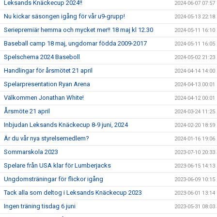
Leksands Knäckecup 2024!!
2024-06-07 07:57
Nu kickar säsongen igång för vår u9-grupp!
2024-05-13 22:18
Seriepremiär hemma och mycket mer!! 18 maj kl 12.30
2024-05-11 16:10
Baseball camp 18 maj, ungdomar födda 2009-2017
2024-05-11 16:05
Spelschema 2024 Baseboll
2024-05-02 21:23
Handlingar för årsmötet 21 april
2024-04-14 14:00
Spelarpresentation Ryan Arena
2024-04-13 00:01
Välkommen Jonathan White!
2024-04-12 00:01
Årsmöte 21 april
2024-03-24 11:25
Inbjudan Leksands Knäckecup 8-9 juni, 2024
2024-02-20 18:59
Är du vår nya styrelsemedlem?
2024-01-16 19:06
Sommarskola 2023
2023-07-10 20:33
Spelare från USA klar för Lumberjacks
2023-06-15 14:13
Ungdomsträningar för flickor igång
2023-06-09 10:15
Tack alla som deltog i Leksands Knäckecup 2023
2023-06-01 13:14
Ingen träning tisdag 6 juni
2023-05-31 08:03