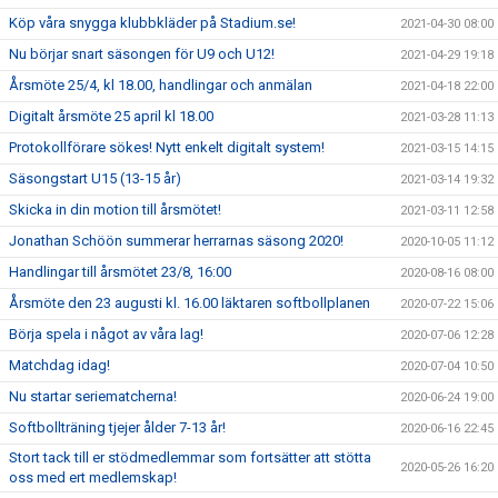
Köp våra snygga klubbkläder på Stadium.se!
2021-04-30 08:00
Nu börjar snart säsongen för U9 och U12!
2021-04-29 19:18
Årsmöte 25/4, kl 18.00, handlingar och anmälan
2021-04-18 22:00
Digitalt årsmöte 25 april kl 18.00
2021-03-28 11:13
Protokollförare sökes! Nytt enkelt digitalt system!
2021-03-15 14:15
Säsongstart U15 (13-15 år)
2021-03-14 19:32
Skicka in din motion till årsmötet!
2021-03-11 12:58
Jonathan Schöön summerar herrarnas säsong 2020!
2020-10-05 11:12
Handlingar till årsmötet 23/8, 16:00
2020-08-16 08:00
Årsmöte den 23 augusti kl. 16.00 läktaren softbollplanen
2020-07-22 15:06
Börja spela i något av våra lag!
2020-07-06 12:28
Matchdag idag!
2020-07-04 10:50
Nu startar seriematcherna!
2020-06-24 19:00
Softbollträning tjejer ålder 7-13 år!
2020-06-16 22:45
Stort tack till er stödmedlemmar som fortsätter att stötta
2020-05-26 16:20
oss med ert medlemskap!