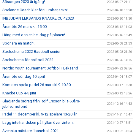
Säsongen 2023 är igång!
2023-05-07 21:11
Spelande Coach klar för Lumberjacks!
2023-04-10 16:28
INBJUDAN LEKSANDS KNÄCKE CUP 2023
2023-03-20 11:30
Årsmöte 26 mars kl. 15.00
2023-03-12 11:03
Häng med oss en hel dag på planen!
2022-06-16 16:49
Sponsra en match!
2022-05-08 21:33
Spelschema 2022 Baseboll senior
2022-05-08 21:26
Spelschema för softboll 2022
2022-04-26 14:15
Nordic Youth Tournament Softboll i Leksand
2022-04-22 09:56
Årsmöte söndag 10 april
2022-04-04 18:07
Kom och spela padel 26 mars kl 9-10.30
2022-03-17 16:38
Knäcke Cup 4-5 juni
2022-03-12 18:26
Glädjande bidrag från Rolf Ericson bils 60års-
2021-12-16 14:43
jubileumsfond
Padel 11 december kl. 9-12 spelare 13-20 år
2021-11-21 16:47
Lägg inte handsken på hyllan över vintern!
2021-10-27 13:51
Svenska mästare i baseboll 2021
2021-09-02 14:54