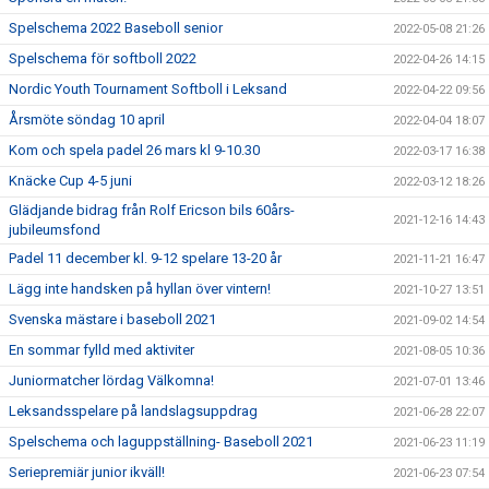
Spelschema 2022 Baseboll senior
2022-05-08 21:26
Spelschema för softboll 2022
2022-04-26 14:15
Nordic Youth Tournament Softboll i Leksand
2022-04-22 09:56
Årsmöte söndag 10 april
2022-04-04 18:07
Kom och spela padel 26 mars kl 9-10.30
2022-03-17 16:38
Knäcke Cup 4-5 juni
2022-03-12 18:26
Glädjande bidrag från Rolf Ericson bils 60års-
2021-12-16 14:43
jubileumsfond
Padel 11 december kl. 9-12 spelare 13-20 år
2021-11-21 16:47
Lägg inte handsken på hyllan över vintern!
2021-10-27 13:51
Svenska mästare i baseboll 2021
2021-09-02 14:54
En sommar fylld med aktiviter
2021-08-05 10:36
Juniormatcher lördag Välkomna!
2021-07-01 13:46
Leksandsspelare på landslagsuppdrag
2021-06-28 22:07
Spelschema och laguppställning- Baseboll 2021
2021-06-23 11:19
Seriepremiär junior ikväll!
2021-06-23 07:54