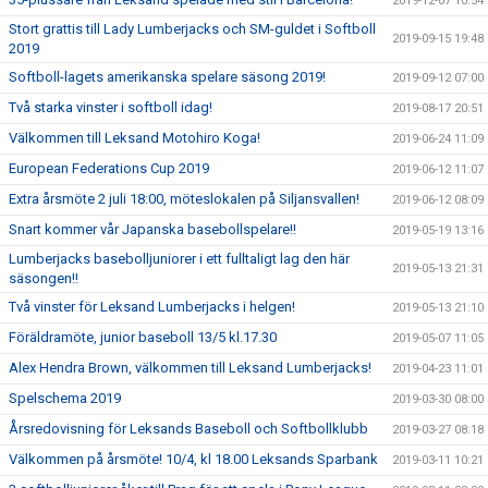
2019-12-07 10:54
Stort grattis till Lady Lumberjacks och SM-guldet i Softboll
2019-09-15 19:48
2019
Softboll-lagets amerikanska spelare säsong 2019!
2019-09-12 07:00
Två starka vinster i softboll idag!
2019-08-17 20:51
Välkommen till Leksand Motohiro Koga!
2019-06-24 11:09
European Federations Cup 2019
2019-06-12 11:07
Extra årsmöte 2 juli 18:00, möteslokalen på Siljansvallen!
2019-06-12 08:09
Snart kommer vår Japanska basebollspelare!!
2019-05-19 13:16
Lumberjacks basebolljuniorer i ett fulltaligt lag den här
2019-05-13 21:31
säsongen!!
Två vinster för Leksand Lumberjacks i helgen!
2019-05-13 21:10
Föräldramöte, junior baseboll 13/5 kl.17.30
2019-05-07 11:05
Alex Hendra Brown, välkommen till Leksand Lumberjacks!
2019-04-23 11:01
Spelschema 2019
2019-03-30 08:00
Årsredovisning för Leksands Baseboll och Softbollklubb
2019-03-27 08:18
Välkommen på årsmöte! 10/4, kl 18.00 Leksands Sparbank
2019-03-11 10:21