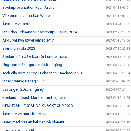
Spelarpresentation Ryan Arena
2024-04-13 00:01
Välkommen Jonathan White!
2024-04-12 00:01
Årsmöte 21 april
2024-03-24 11:25
Inbjudan Leksands Knäckecup 8-9 juni, 2024
2024-02-20 18:59
Är du vår nya styrelsemedlem?
2024-01-16 19:06
Sommarskola 2023
2023-07-10 20:33
Spelare från USA klar för Lumberjacks
2023-06-15 14:13
Ungdomsträningar för flickor igång
2023-06-09 10:15
Tack alla som deltog i Leksands Knäckecup 2023
2023-06-01 13:14
Ingen träning tisdag 6 juni
2023-05-31 08:03
Säsongen 2023 är igång!
2023-05-07 21:11
Spelande Coach klar för Lumberjacks!
2023-04-10 16:28
INBJUDAN LEKSANDS KNÄCKE CUP 2023
2023-03-20 11:30
Årsmöte 26 mars kl. 15.00
2023-03-12 11:03
Häng med oss en hel dag på planen!
2022-06-16 16:49
Sponsra en match!
2022-05-08 21:33