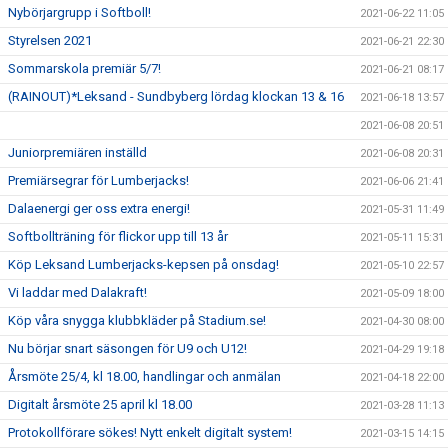
Nybörjargrupp i Softboll!
2021-06-22 11:05
Styrelsen 2021
2021-06-21 22:30
Sommarskola premiär 5/7!
2021-06-21 08:17
(RAINOUT)*Leksand - Sundbyberg lördag klockan 13 & 16
2021-06-18 13:57
2021-06-08 20:51
Juniorpremiären inställd
2021-06-08 20:31
Premiärsegrar för Lumberjacks!
2021-06-06 21:41
Dalaenergi ger oss extra energi!
2021-05-31 11:49
Softbollträning för flickor upp till 13 år
2021-05-11 15:31
Köp Leksand Lumberjacks-kepsen på onsdag!
2021-05-10 22:57
Vi laddar med Dalakraft!
2021-05-09 18:00
Köp våra snygga klubbkläder på Stadium.se!
2021-04-30 08:00
Nu börjar snart säsongen för U9 och U12!
2021-04-29 19:18
Årsmöte 25/4, kl 18.00, handlingar och anmälan
2021-04-18 22:00
Digitalt årsmöte 25 april kl 18.00
2021-03-28 11:13
Protokollförare sökes! Nytt enkelt digitalt system!
2021-03-15 14:15