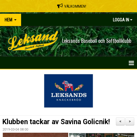
VÄLKOMMEN!
HEM
LOGGA IN
Leksands Baseboll och Softbollklubb
HEM
NYHETER
OM KLUBBEN
SPELSCHEMA
Klubben tackar av Savina Golicnik!
<
>
KONTAKT
2019-03-04 08:00