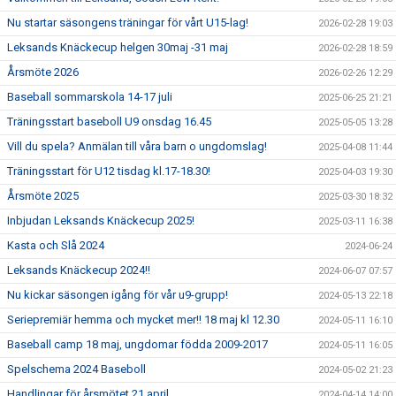
Nu startar säsongens träningar för vårt U15-lag!
2026-02-28 19:03
Leksands Knäckecup helgen 30maj -31 maj
2026-02-28 18:59
Årsmöte 2026
2026-02-26 12:29
Baseball sommarskola 14-17 juli
2025-06-25 21:21
Träningsstart baseboll U9 onsdag 16.45
2025-05-05 13:28
Vill du spela? Anmälan till våra barn o ungdomslag!
2025-04-08 11:44
Träningsstart för U12 tisdag kl.17-18.30!
2025-04-03 19:30
Årsmöte 2025
2025-03-30 18:32
Inbjudan Leksands Knäckecup 2025!
2025-03-11 16:38
Kasta och Slå 2024
2024-06-24
Leksands Knäckecup 2024!!
2024-06-07 07:57
Nu kickar säsongen igång för vår u9-grupp!
2024-05-13 22:18
Seriepremiär hemma och mycket mer!! 18 maj kl 12.30
2024-05-11 16:10
Baseball camp 18 maj, ungdomar födda 2009-2017
2024-05-11 16:05
Spelschema 2024 Baseboll
2024-05-02 21:23
Handlingar för årsmötet 21 april
2024-04-14 14:00