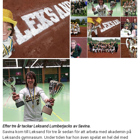
STÖDMEDLEM/SPONSRING
HITTA TILL VÅRA PLANER
KALENDER
BILDGALLERI
DOKUMENT
KLUBBKLÄDER
Efter tre år tackar Leksand Lumberjacks av Savina.
Savina kom till Leksand för tre år sedan för att arbeta med akademin på
Leksands gymnasium. Under tiden har hon även spelat en hel del med