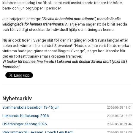
klubbens seniorlag i softboll, samt varit assisterande tränare för både
barn- och juniorgruppen i perioder.
Juniortjejerna är eniga:
”Savina är benhård som tränare”, men de är alla
väldigt glada för hennes tränarinsats!
Alla tjejerna säger att de blivit sedda
och fått väldigt utvecklande individuell hjälp och träning av henne.
Nu är dock tiden i Sverige slut för den här gången och Savina längtar efter
solen och värmen i hemlandet Slovenien! ”Hade det inte varit för de mörka
vintrarna hade jag gärna stannat längre i Sverige”, säger hon. Kanske blir
det en fortsatt tränarkarriär i Kroatien framöver.
Vi tackar för hennes fina insats i Leksand och önskar Savina stort lycka till i
framtiden!
Nyhetsarkiv
Sommarskola baseboll 13-16 juli!
2026-06-28 11:01
Leksands Knäckecup 2026
2026-06-03 16:27
U9-träningar säsong 2026
2026-05-10 21:46
Välkommen till Leksand, Coach Lew Kent!
2026-02-28 19:05