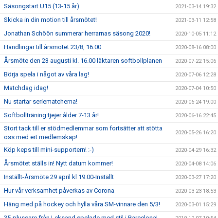
Säsongstart U15 (13-15 år)
2021-03-14 19:32
Skicka in din motion till årsmötet!
2021-03-11 12:58
Jonathan Schöön summerar herrarnas säsong 2020!
2020-10-05 11:12
Handlingar till årsmötet 23/8, 16:00
2020-08-16 08:00
Årsmöte den 23 augusti kl. 16.00 läktaren softbollplanen
2020-07-22 15:06
Börja spela i något av våra lag!
2020-07-06 12:28
Matchdag idag!
2020-07-04 10:50
Nu startar seriematcherna!
2020-06-24 19:00
Softbollträning tjejer ålder 7-13 år!
2020-06-16 22:45
Stort tack till er stödmedlemmar som fortsätter att stötta
2020-05-26 16:20
oss med ert medlemskap!
Köp keps till mini-supportern! :-)
2020-04-29 16:32
Årsmötet ställs in! Nytt datum kommer!
2020-04-08 14:06
Inställt-Årsmöte 29 april kl 19.00-Inställt
2020-03-27 17:20
Hur vår verksamhet påverkas av Corona
2020-03-23 18:53
Häng med på hockey och hylla våra SM-vinnare den 5/3!
2020-03-01 15:29
35-plussare från Leksand spelade med stil i Barcelona!