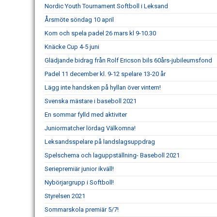
Nordic Youth Tournament Softboll i Leksand
Årsmöte söndag 10 april
Kom och spela padel 26 mars kl 9-10.30
Knäcke Cup 4-5 juni
Glädjande bidrag från Rolf Ericson bils 60års-jubileumsfond
Padel 11 december kl. 9-12 spelare 13-20 år
Lägg inte handsken på hyllan över vintern!
Svenska mästare i baseboll 2021
En sommar fylld med aktiviter
Juniormatcher lördag Välkomna!
Leksandsspelare på landslagsuppdrag
Spelschema och laguppställning- Baseboll 2021
Seriepremiär junior ikväll!
Nybörjargrupp i Softboll!
Styrelsen 2021
Sommarskola premiär 5/7!