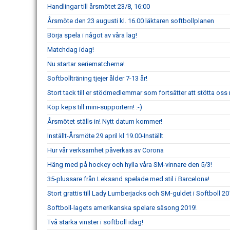
Handlingar till årsmötet 23/8, 16:00
Årsmöte den 23 augusti kl. 16.00 läktaren softbollplanen
Börja spela i något av våra lag!
Matchdag idag!
Nu startar seriematcherna!
Softbollträning tjejer ålder 7-13 år!
Stort tack till er stödmedlemmar som fortsätter att stötta o
Köp keps till mini-supportern! :-)
Årsmötet ställs in! Nytt datum kommer!
Inställt-Årsmöte 29 april kl 19.00-Inställt
Hur vår verksamhet påverkas av Corona
Häng med på hockey och hylla våra SM-vinnare den 5/3!
35-plussare från Leksand spelade med stil i Barcelona!
Stort grattis till Lady Lumberjacks och SM-guldet i Softboll 2
Softboll-lagets amerikanska spelare säsong 2019!
Två starka vinster i softboll idag!