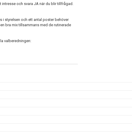
ntresse och svara JA när du blir tillfrågad.
 i styrelsen och ett antal poster behöver
å en bra mix tillsammans med de rutinerade
ila valberedningen: