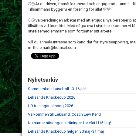
⚾
🥎
Är du driven, framåtfokuserad och engagerad – anmäl ditt i
Tillsammans bygger vi en förening för alla!
💛
💚
⚾
🥎
Valberedningen arbetar med att erbjuda nya personer plats
tillsättas vid årsmötet. Med några nya i styrelsen kommer vi f
styrelsemedlemmarna som fortsätter sitt arbete.
Vill du anmäla intresse som kandidat för styrelseuppdrag, ma
m_thulemark@hotmail.com
Nyhetsarkiv
Sommarskola baseboll 13-16 juli!
Leksands Knäckecup 2026
U9-träningar säsong 2026
Välkommen till Leksand, Coach Lew Kent!
Nu startar säsongens träningar för vårt U15-lag!
Leksands Knäckecup helgen 30maj -31 maj