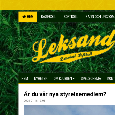
HEM
BASEBOLL
SOFTBOLL
BARN OCH UNGDO
HEM
NYHETER
OM KLUBBEN
SPELSCHEMA
KONT
Är du vår nya styrelsemedlem?
2024-01-16 19:06