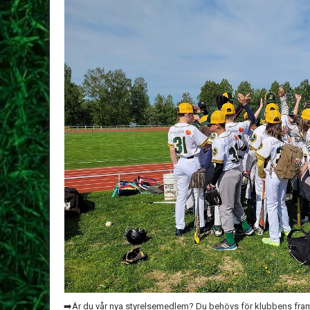
➡️
Är du vår nya styrelsemedlem? Du behövs för klubbens fram