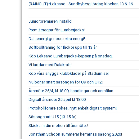
(RAINOUT)*Leksand - Sundbyberg lördag klockan 13 & 16
Juniorpremiären inställd
Premiärsegrar för Lumberjacks!
Dalaenergi ger oss extra energi!
Softbollträning för flickor upp till 13 år
Köp Leksand Lumberjacks-kepsen på onsdag!
Vi laddar med Dalakraft!
Köp våra snygga klubbkläder på Stadium.se!
Nu börjar snart säsongen för U9 och U12!
Årsmöte 25/4, kl 18.00, handlingar och anmälan
Digitalt årsmöte 25 april kl 18.00
Protokollförare sökes! Nytt enkelt digitalt system!
Säsongstart U15 (13-15 år)
Skicka in din motion till årsmötet!
Jonathan Schöön summerar herrarnas säsong 2020!