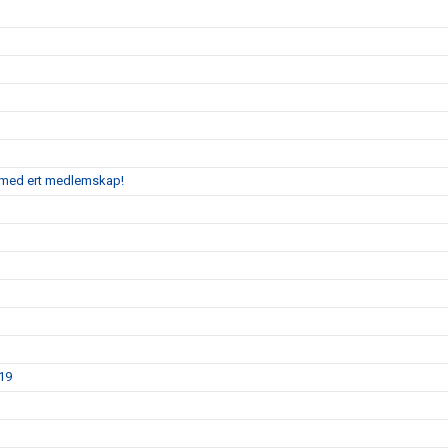
ss med ert medlemskap!
019