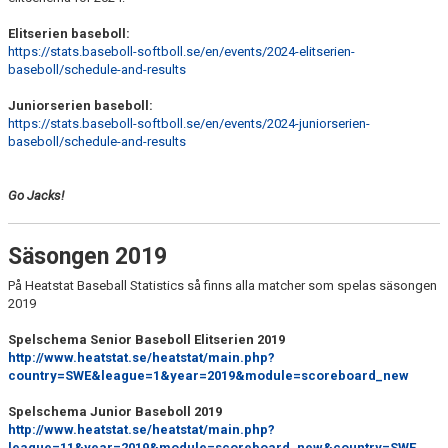
DOKUMENT
Elitserien baseboll:
https://stats.baseboll-softboll.se/en/events/2024-elitserien-
KONTAKT
baseboll/schedule-and-results
Juniorserien baseboll:
https://stats.baseboll-softboll.se/en/events/2024-juniorserien-
baseboll/schedule-and-results
Go Jacks!
Säsongen 2019
På Heatstat Baseball Statistics så finns alla matcher som spelas säsongen
2019
Spelschema Senior Baseboll Elitserien 2019
http://www.heatstat.se/heatstat/main.php?
country=SWE&league=1&year=2019&module=scoreboard_new
Spelschema Junior Baseboll 2019
http://www.heatstat.se/heatstat/main.php?
league=11&year=2019&module=scoreboard_new&country=SWE