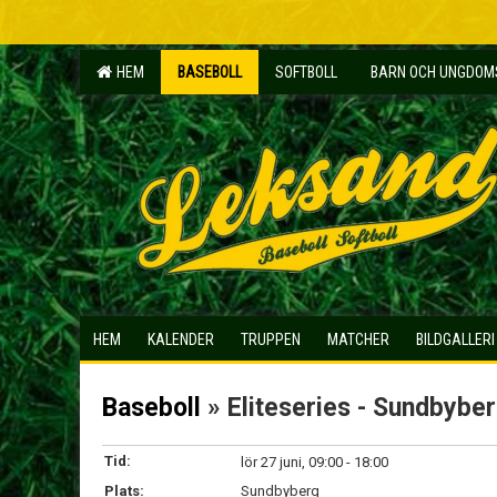
HEM
BASEBOLL
SOFTBOLL
BARN OCH UNGDO
HEM
KALENDER
TRUPPEN
MATCHER
BILDGALLERI
Baseboll
» Eliteseries - Sundbybe
Tid:
lör 27 juni, 09:00 - 18:00
Plats:
Sundbyberg